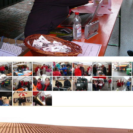
nschutzerklärung·
Kontakt·
Let