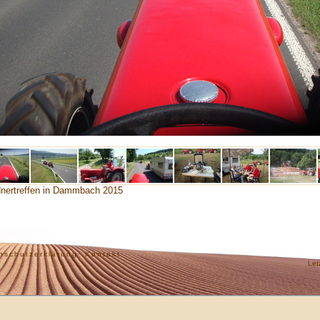
nertreffen in Dammbach 2015
nschutzerklärung·
Kontakt·
Let