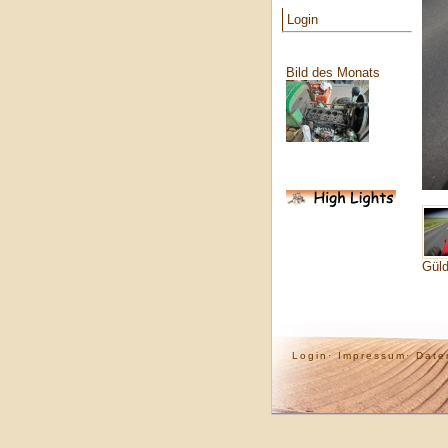
Login
Bild des Monats
Güld
Login·
Impressum·
Date