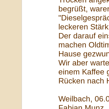
begrüßt, ware
"Dieselgespräc
leckeren Stär
Der darauf ei
machen Oldtim
Hause gezwun
Wir aber wart
einem Kaffee 
Rücken nach 
Weilbach, 06.
Fabian Munz.