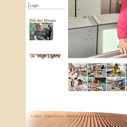
Login
Bild des Monats
Login·
Impressum·
Datenschutzerklärung·
Kontakt·