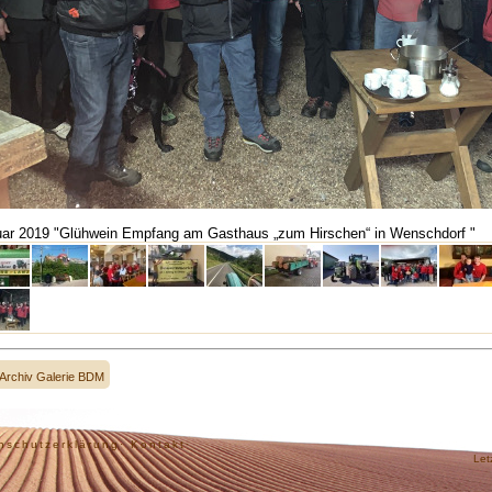
ar 2019 "Glühwein Empfang am Gasthaus „zum Hirschen“ in Wenschdorf "
Archiv Galerie BDM
nschutzerklärung·
Kontakt·
Let