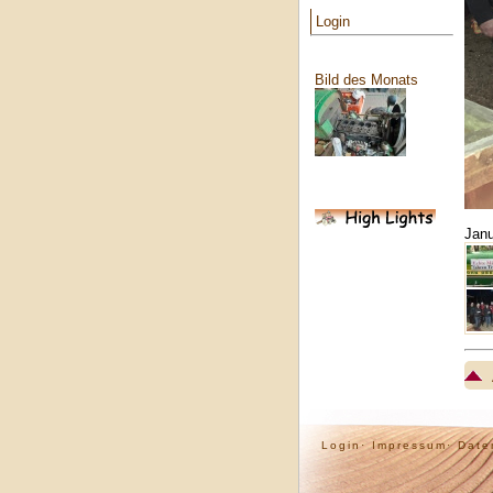
Login
Bild des Monats
Janu
Login·
Impressum·
Date