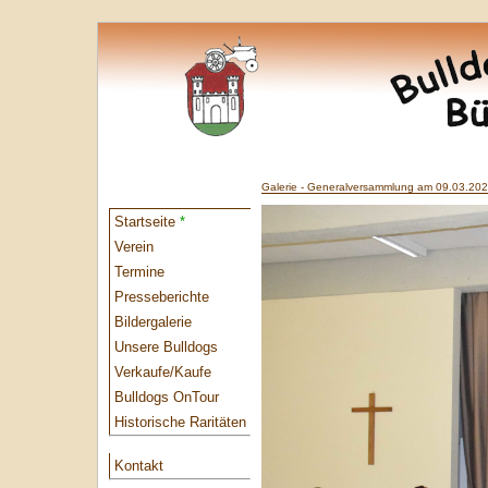
Galerie - Generalversammlung am 09.03.20
Startseite
*
Verein
Termine
Presseberichte
Bildergalerie
Unsere Bulldogs
Verkaufe/Kaufe
Bulldogs OnTour
Historische Raritäten
Kontakt