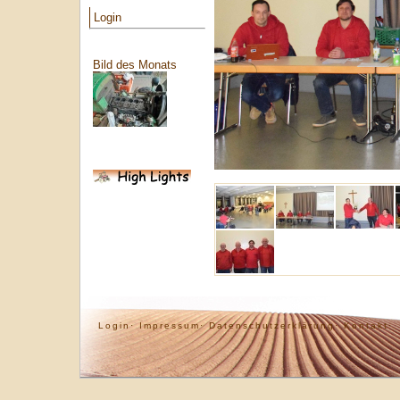
Login
Bild des Monats
Login·
Impressum·
Datenschutzerklärung·
Kontakt·