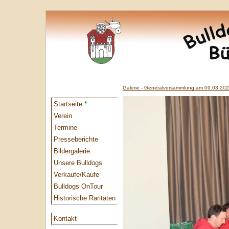
Galerie - Generalversammlung am 09.03.20
Startseite
*
Verein
Termine
Presseberichte
Bildergalerie
Unsere Bulldogs
Verkaufe/Kaufe
Bulldogs OnTour
Historische Raritäten
Kontakt