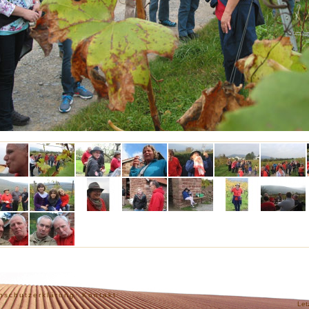
nschutzerklärung·
Kontakt·
Let